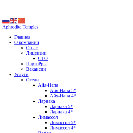
+357 25 32 5655 | +357 95 50 9577 |
welcome@at-
tourism.com
Aphrodite Temples
Главная
О компании
О нас
Лицензии
CTO
Партнёры
Вакансии
Услуги
Отели
Айя-Напа
Айя-Напа 5*
Айя-Напа 4*
Ларнака
Ларнака 5*
Ларнака 4*
Лимассол
Лимассол 5*
Лимассол 4*