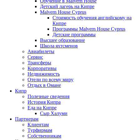
Обучение в Malvern House
Детский лагерь на Кипре
Malvern House Cyprus
Стоимость обучения английскому на
Кипре
Программы Malvern House Cyprus
Детские программы
Высшее образование
Школа яхтсменов
Авиабилеты
Сервис
Трансферы
Корпоративы
Недвижимость
Отели по всему миру
Отдых в Омане
Кипр
Полезные сведения
История Кипра
Еда на Кипре
Сыр Халуми
Партнерам
Клиентам
Турфирмам
Собственникам