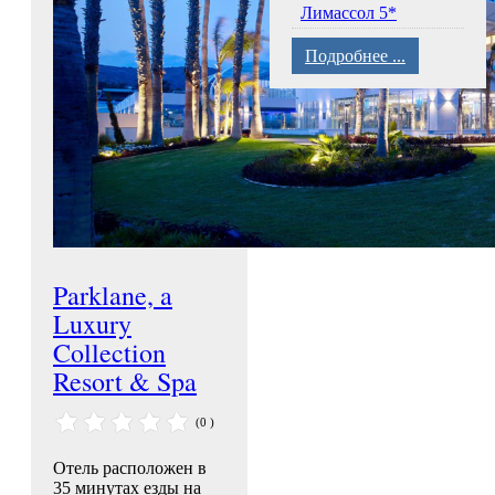
Лимассол 5*
Подробнее ...
Parklane, a
Luxury
Collection
Resort & Spa
(0 )
Отель расположен в
35 минутах езды на