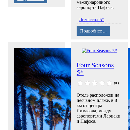
международного
аэропорта Пафоса.
Лимассол 5*
Подробнее ...
Four Seasons
5*
(0 )
Отель расположен на
песчаном пляже, в 8
км от центра
Лимасола, между
аэропортами Ларнаки
и Пафоса.