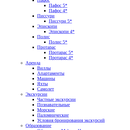
Пафос
Пафос 5*
Пафос 4*
Писсури
Писсури 5*
Эпископи
Эпископи 4*
Полис
Полис 5*
Протарас
Протарас 5*
Протарас 4*
Аренда
Виллы
Апартаменты
Машины
Яхты
Самолет
Экскурсии
Частные экскурсии
Познавательные
Морские
Паломнические
Условия бронирования экскурсий
Образование