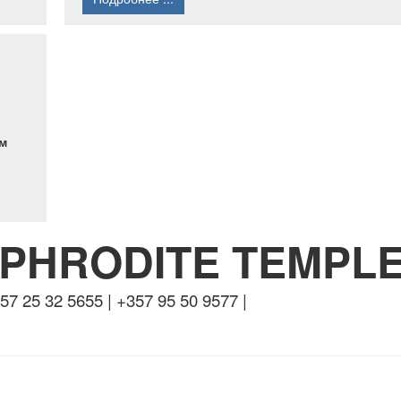
м
PHRODITE TEMPL
57 25 32 5655 | +357 95 50 9577 |
info.at@cytanet.com