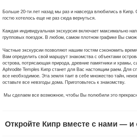
Больше 20-ти лет назад мы раз и навсегда влюбились в Кипр. 
гостю хотелось еще не раз сюда вернуться. 
Каждая индивидуальная экскурсия включает максимально напол
групповых поездок. В любом, самом плотном графике Вы сможе
Частные экскурсии позволяют нашим гостям сэкономить врем
Вам определить свой маршрут знакомства с объектами острова
острова, потрясающая природа, древние памятники и храмы, с
Aphrodite Temples Кипр станет для Вас настоящим раем. Для с
все необходимое. Эта земля таит в себе множество тайн, неиз
оставьте все невзгоды дома. Приготовьтесь к знакомству.
Мы сделаем все возможное, чтобы Вы полюбили это прекрасн
Откройте Кипр вместе с нами — и 