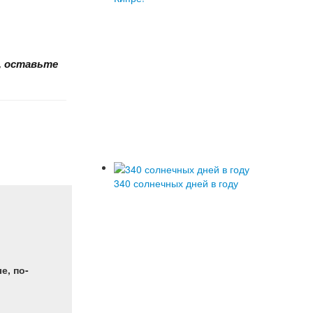
 оставьте 
340 солнечных дней в году
е, по-