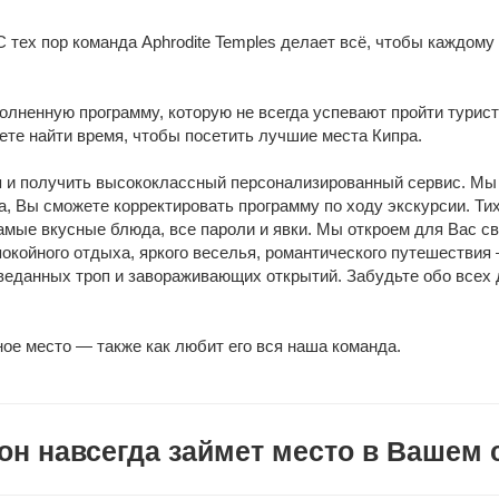
С тех пор команда Aphrodite Temples делает всё, чтобы каждому
ненную программу, которую не всегда успевают пройти туристы
те найти время, чтобы посетить лучшие места Кипра. 
я и получить высококлассный персонализированный сервис. Мы
, Вы сможете корректировать программу по ходу экскурсии. Тихи
амые вкусные блюда, все пароли и явки. Мы откроем для Вас св
покойного отдыха, яркого веселья, романтического путешествия 
веданных троп и завораживающих открытий. Забудьте обо всех д
ое место — также как любит его вся наша команда.
он навсегда займет место в Вашем 