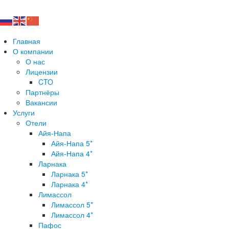
+357 25 32 5655 | +357 95 50 9577 |
welcome@at-tour
Главная
О компании
О нас
Лицензии
CTO
Партнёры
Вакансии
Услуги
Отели
Айя-Напа
Айя-Напа 5*
Айя-Напа 4*
Ларнака
Ларнака 5*
Ларнака 4*
Лимассол
Лимассол 5*
Лимассол 4*
Пафос