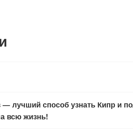
и
в — лучший способ узнать Кипр и п
на всю жизнь!